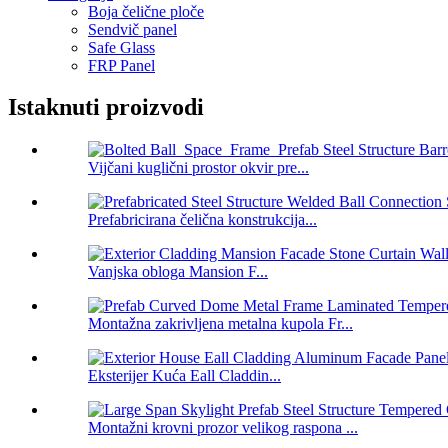
Boja čelične ploče
Sendvič panel
Safe Glass
FRP Panel
Istaknuti proizvodi
Vijčani kuglični prostor okvir pre...
Prefabricirana čelična konstrukcija...
Vanjska obloga Mansion F...
Montažna zakrivljena metalna kupola Fr...
Eksterijer Kuća Eall Claddin...
Montažni krovni prozor velikog raspona ...