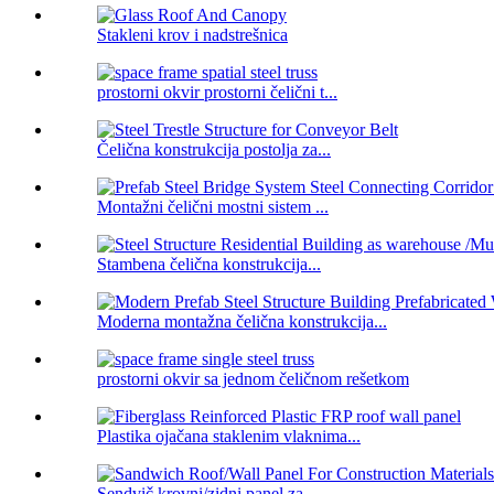
Stakleni krov i nadstrešnica
prostorni okvir prostorni čelični t...
Čelična konstrukcija postolja za...
Montažni čelični mostni sistem ...
Stambena čelična konstrukcija...
Moderna montažna čelična konstrukcija...
prostorni okvir sa jednom čeličnom rešetkom
Plastika ojačana staklenim vlaknima...
Sendvič krovni/zidni panel za...