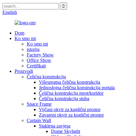
English
Dom
Ko smo mi
Ko smo mi
istorija
Factory Show
Office Show
Certifikati
Proizvodi
Čelićna konstrukcija
Višespratna čelična konstrukcija
Jednoslojna čelična konstrukcija portala
Čelična konstrukcija most/koridor
Čelična konstrukcija stuba
Space Frame
Vijčani okvir za kuglični prostor
Zavareni okvir za kuglični prostor
Curtain Wall
Staklena zavjesa
Dome Skylight