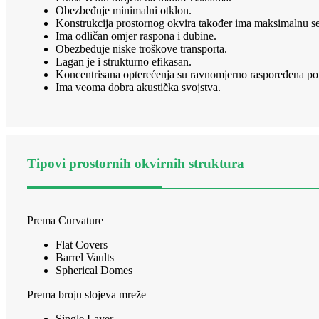
Obezbeđuje minimalni otklon.
Konstrukcija prostornog okvira također ima maksimalnu se
Ima odličan omjer raspona i dubine.
Obezbeđuje niske troškove transporta.
Lagan je i strukturno efikasan.
Koncentrisana opterećenja su ravnomjerno raspoređena po c
Ima veoma dobra akustička svojstva.
Tipovi prostornih okvirnih struktura
Prema Curvature
Flat Covers
Barrel Vaults
Spherical Domes
Prema broju slojeva mreže
Single Layer