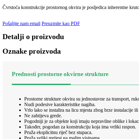
Čvrstoća konstrukcije prostornog okvira je posljedica inherentne kruto
Pošaljite nam email
Preuzmite kao PDF
Detalji o proizvodu
Oznake proizvoda
Prednosti prostorne okvirne strukture
Prostorne strukture okvira su jednostavne za transport, ruk
Nudi podesive karakteristike nagiba.
Vrlo lako se instalira na licu mjesta zbog brze instalacije i
Ne zahtijeva grede.
Pogodniji je za objekte koji imaju nepravilne oblike i lokac
Također, pogodan za konstrukciju koja ima veliki raspon.
Pruža eksplicitnu riječ bez stupaca.
Pruža veliki mrijest na malim visinama.