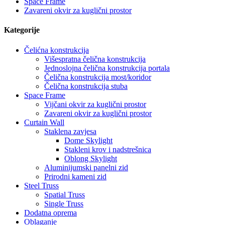
Space Frame
Zavareni okvir za kuglični prostor
Kategorije
Čelićna konstrukcija
Višespratna čelična konstrukcija
Jednoslojna čelična konstrukcija portala
Čelična konstrukcija most/koridor
Čelična konstrukcija stuba
Space Frame
Vijčani okvir za kuglični prostor
Zavareni okvir za kuglični prostor
Curtain Wall
Staklena zavjesa
Dome Skylight
Stakleni krov i nadstrešnica
Oblong Skylight
Aluminijumski panelni zid
Prirodni kameni zid
Steel Truss
Spatial Truss
Single Truss
Dodatna oprema
Oblaganje