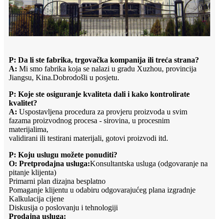
P: Da li ste fabrika, trgovačka kompanija ili treća strana?
A:
Mi smo fabrika koja se nalazi u gradu Xuzhou, provincija
Jiangsu, Kina.Dobrodošli u posjetu.
P: Koje ste osiguranje kvaliteta dali i kako kontrolirate
kvalitet?
A:
Uspostavljena procedura za provjeru proizvoda u svim
fazama proizvodnog procesa - sirovina, u procesnim
materijalima,
validirani ili testirani materijali, gotovi proizvodi itd.
P: Koju uslugu možete ponuditi?
O: Pretprodajna usluga:
Konsultantska usluga (odgovaranje na
pitanje klijenta)
Primarni plan dizajna besplatno
Pomaganje klijentu u odabiru odgovarajućeg plana izgradnje
Kalkulacija cijene
Diskusija o poslovanju i tehnologiji
Prodajna usluga: