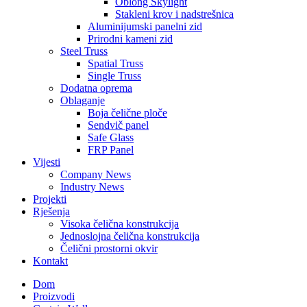
Oblong Skylight
Stakleni krov i nadstrešnica
Aluminijumski panelni zid
Prirodni kameni zid
Steel Truss
Spatial Truss
Single Truss
Dodatna oprema
Oblaganje
Boja čelične ploče
Sendvič panel
Safe Glass
FRP Panel
Vijesti
Company News
Industry News
Projekti
Rješenja
Visoka čelična konstrukcija
Jednoslojna čelična konstrukcija
Čelični prostorni okvir
Kontakt
Dom
Proizvodi