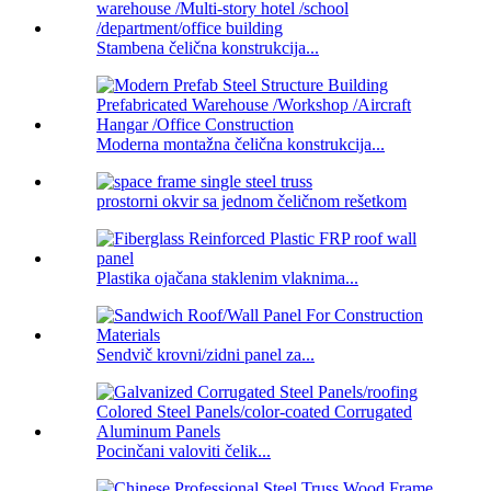
Stambena čelična konstrukcija...
Moderna montažna čelična konstrukcija...
prostorni okvir sa jednom čeličnom rešetkom
Plastika ojačana staklenim vlaknima...
Sendvič krovni/zidni panel za...
Pocinčani valoviti čelik...