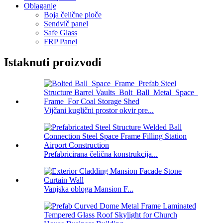
Oblaganje
Boja čelične ploče
Sendvič panel
Safe Glass
FRP Panel
Istaknuti proizvodi
Vijčani kuglični prostor okvir pre...
Prefabricirana čelična konstrukcija...
Vanjska obloga Mansion F...