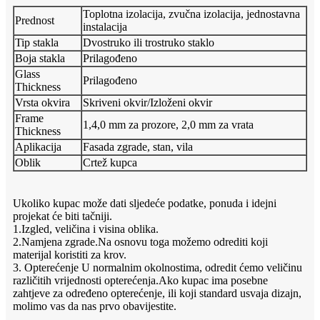
Toplotna izolacija, zvučna izolacija, jednostavna
Prednost
instalacija
Tip stakla
Dvostruko ili trostruko staklo
Boja stakla
Prilagođeno
Glass
Prilagođeno
Thickness
Vrsta okvira
Skriveni okvir/Izloženi okvir
Frame
1,4,0 ​​mm za prozore, 2,0 mm za vrata
Thickness
Aplikacija
Fasada zgrade, stan, vila
Oblik
Crtež kupca
Ukoliko kupac može dati sljedeće podatke, ponuda i idejni
projekat će biti tačniji.
1.Izgled, veličina i visina oblika.
2.Namjena zgrade.Na osnovu toga možemo odrediti koji
materijal koristiti za krov.
3. Opterećenje U normalnim okolnostima, odredit ćemo veličinu
različitih vrijednosti opterećenja.Ako kupac ima posebne
zahtjeve za određeno opterećenje, ili koji standard usvaja dizajn,
molimo vas da nas prvo obavijestite.