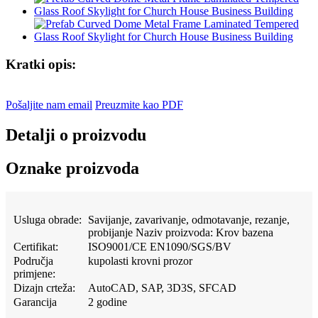
Kratki opis:
Pošaljite nam email
Preuzmite kao PDF
Detalji o proizvodu
Oznake proizvoda
Usluga obrade:
Savijanje, zavarivanje, odmotavanje, rezanje,
probijanje Naziv proizvoda: Krov bazena
Certifikat:
ISO9001/CE EN1090/SGS/BV
Područja
kupolasti krovni prozor
primjene:
Dizajn crteža:
AutoCAD, SAP, 3D3S, SFCAD
Garancija
2 godine