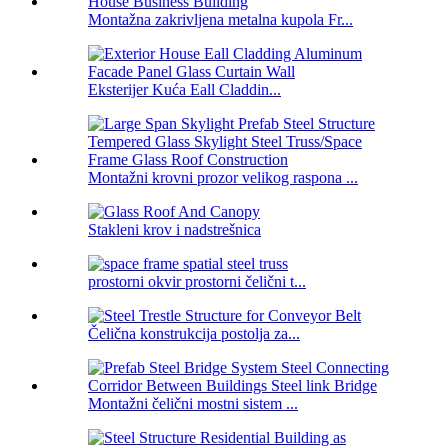
Montažna zakrivljena metalna kupola Fr...
Eksterijer Kuća Eall Claddin...
Montažni krovni prozor velikog raspona ...
Stakleni krov i nadstrešnica
prostorni okvir prostorni čelični t...
Čelična konstrukcija postolja za...
Montažni čelični mostni sistem ...