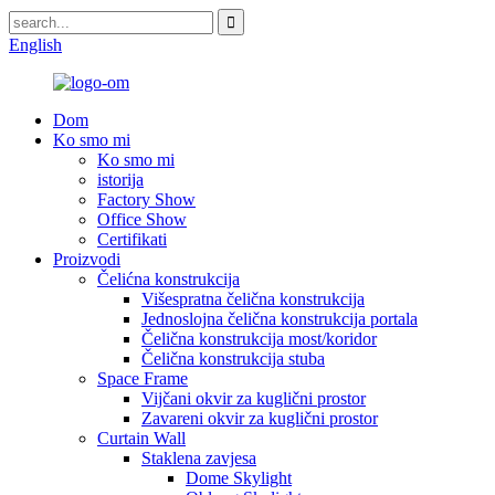
English
Dom
Ko smo mi
Ko smo mi
istorija
Factory Show
Office Show
Certifikati
Proizvodi
Čelićna konstrukcija
Višespratna čelična konstrukcija
Jednoslojna čelična konstrukcija portala
Čelična konstrukcija most/koridor
Čelična konstrukcija stuba
Space Frame
Vijčani okvir za kuglični prostor
Zavareni okvir za kuglični prostor
Curtain Wall
Staklena zavjesa
Dome Skylight