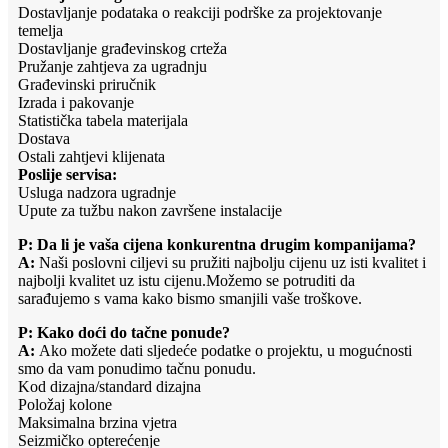
Dostavljanje podataka o reakciji podrške za projektovanje
temelja
Dostavljanje građevinskog crteža
Pružanje zahtjeva za ugradnju
Građevinski priručnik
Izrada i pakovanje
Statistička tabela materijala
Dostava
Ostali zahtjevi klijenata
Poslije servisa:
Usluga nadzora ugradnje
Upute za tužbu nakon završene instalacije
P: Da li je vaša cijena konkurentna drugim kompanijama?
A:
Naši poslovni ciljevi su pružiti najbolju cijenu uz isti kvalitet i
najbolji kvalitet uz istu cijenu.Možemo se potruditi da
sarađujemo s vama kako bismo smanjili vaše troškove.
P: Kako doći do tačne ponude?
A:
Ako možete dati sljedeće podatke o projektu, u mogućnosti
smo da vam ponudimo tačnu ponudu.
Kod dizajna/standard dizajna
Položaj kolone
Maksimalna brzina vjetra
Seizmičko opterećenje