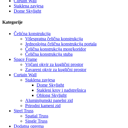
Curtain Wall
Staklena zavjesa
Dome Skylight
Kategorije
Čelićna konstrukcija
Višespratna čelična konstrukcija
Jednoslojna čelična konstrukcija portala
Čelična konstrukcija most/koridor
Čelična konstrukcija stuba
Space Frame
Vijčani okvir za kuglični prostor
Zavareni okvir za kuglični prostor
Curtain Wall
Staklena zavjesa
Dome Skylight
Stakleni krov i nadstrešnica
Oblong Skylight
Aluminijumski panelni zid
Prirodni kameni zid
Steel Truss
Spatial Truss
Single Truss
Dodatna oprema