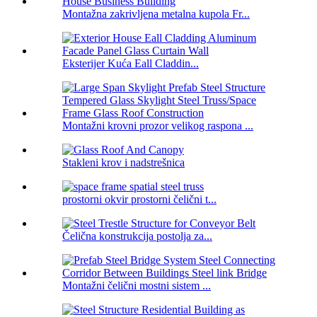
Montažna zakrivljena metalna kupola Fr...
Eksterijer Kuća Eall Claddin...
Montažni krovni prozor velikog raspona ...
Stakleni krov i nadstrešnica
prostorni okvir prostorni čelični t...
Čelična konstrukcija postolja za...
Montažni čelični mostni sistem ...