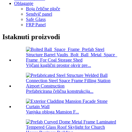
Oblaganje
Boja čelične ploče
Sendvič panel
Safe Glass
FRP Panel
Istaknuti proizvodi
Vijčani kuglični prostor okvir pre...
Prefabricirana čelična konstrukcija...
Vanjska obloga Mansion F...