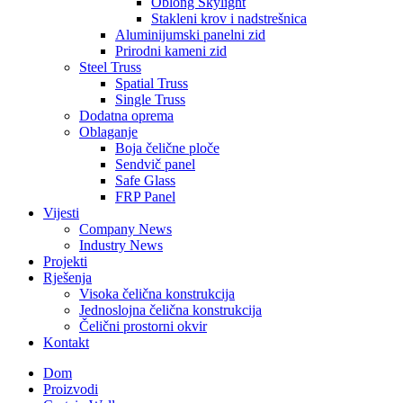
Oblong Skylight
Stakleni krov i nadstrešnica
Aluminijumski panelni zid
Prirodni kameni zid
Steel Truss
Spatial Truss
Single Truss
Dodatna oprema
Oblaganje
Boja čelične ploče
Sendvič panel
Safe Glass
FRP Panel
Vijesti
Company News
Industry News
Projekti
Rješenja
Visoka čelična konstrukcija
Jednoslojna čelična konstrukcija
Čelični prostorni okvir
Kontakt
Dom
Proizvodi