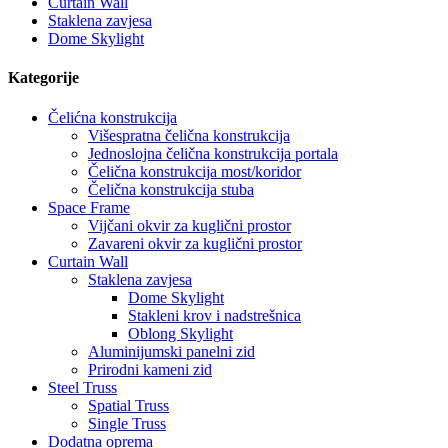
Curtain Wall
Staklena zavjesa
Dome Skylight
Kategorije
Čelićna konstrukcija
Višespratna čelična konstrukcija
Jednoslojna čelična konstrukcija portala
Čelična konstrukcija most/koridor
Čelična konstrukcija stuba
Space Frame
Vijčani okvir za kuglični prostor
Zavareni okvir za kuglični prostor
Curtain Wall
Staklena zavjesa
Dome Skylight
Stakleni krov i nadstrešnica
Oblong Skylight
Aluminijumski panelni zid
Prirodni kameni zid
Steel Truss
Spatial Truss
Single Truss
Dodatna oprema