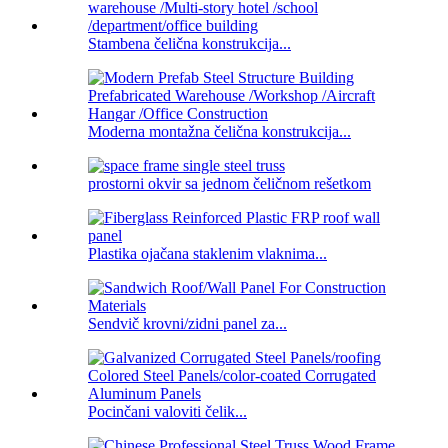
Stambena čelična konstrukcija...
Moderna montažna čelična konstrukcija...
prostorni okvir sa jednom čeličnom rešetkom
Plastika ojačana staklenim vlaknima...
Sendvič krovni/zidni panel za...
Pocinčani valoviti čelik...