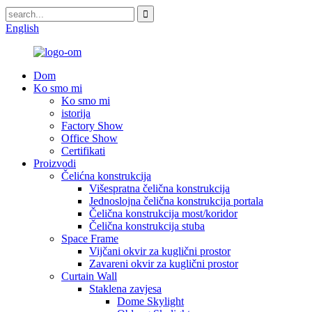
English
Dom
Ko smo mi
Ko smo mi
istorija
Factory Show
Office Show
Certifikati
Proizvodi
Čelićna konstrukcija
Višespratna čelična konstrukcija
Jednoslojna čelična konstrukcija portala
Čelična konstrukcija most/koridor
Čelična konstrukcija stuba
Space Frame
Vijčani okvir za kuglični prostor
Zavareni okvir za kuglični prostor
Curtain Wall
Staklena zavjesa
Dome Skylight