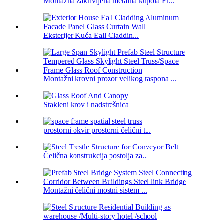
Montažna zakrivljena metalna kupola Fr...
Eksterijer Kuća Eall Claddin...
Montažni krovni prozor velikog raspona ...
Stakleni krov i nadstrešnica
prostorni okvir prostorni čelični t...
Čelična konstrukcija postolja za...
Montažni čelični mostni sistem ...