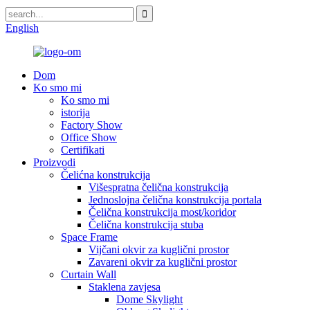
English
Dom
Ko smo mi
Ko smo mi
istorija
Factory Show
Office Show
Certifikati
Proizvodi
Čelićna konstrukcija
Višespratna čelična konstrukcija
Jednoslojna čelična konstrukcija portala
Čelična konstrukcija most/koridor
Čelična konstrukcija stuba
Space Frame
Vijčani okvir za kuglični prostor
Zavareni okvir za kuglični prostor
Curtain Wall
Staklena zavjesa
Dome Skylight