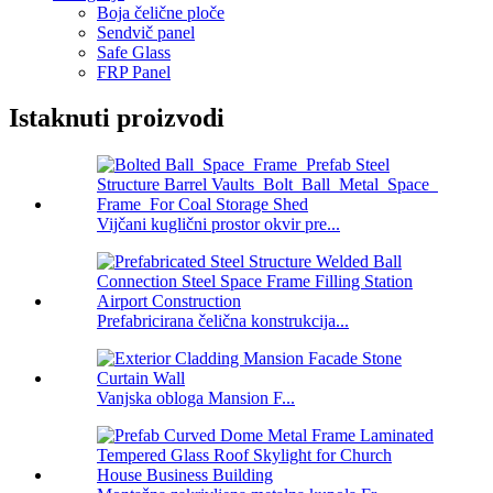
Boja čelične ploče
Sendvič panel
Safe Glass
FRP Panel
Istaknuti proizvodi
Vijčani kuglični prostor okvir pre...
Prefabricirana čelična konstrukcija...
Vanjska obloga Mansion F...