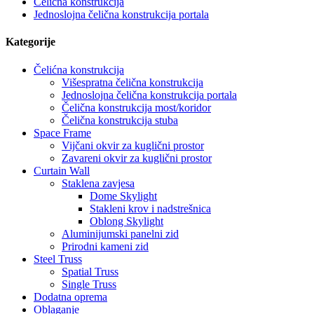
Čelićna konstrukcija
Jednoslojna čelična konstrukcija portala
Kategorije
Čelićna konstrukcija
Višespratna čelična konstrukcija
Jednoslojna čelična konstrukcija portala
Čelična konstrukcija most/koridor
Čelična konstrukcija stuba
Space Frame
Vijčani okvir za kuglični prostor
Zavareni okvir za kuglični prostor
Curtain Wall
Staklena zavjesa
Dome Skylight
Stakleni krov i nadstrešnica
Oblong Skylight
Aluminijumski panelni zid
Prirodni kameni zid
Steel Truss
Spatial Truss
Single Truss
Dodatna oprema
Oblaganje