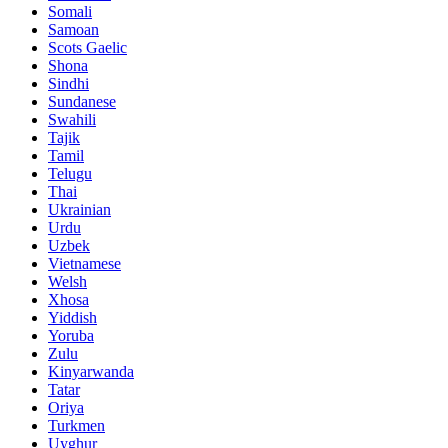
Somali
Samoan
Scots Gaelic
Shona
Sindhi
Sundanese
Swahili
Tajik
Tamil
Telugu
Thai
Ukrainian
Urdu
Uzbek
Vietnamese
Welsh
Xhosa
Yiddish
Yoruba
Zulu
Kinyarwanda
Tatar
Oriya
Turkmen
Uyghur