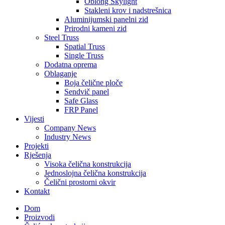
Oblong Skylight
Stakleni krov i nadstrešnica
Aluminijumski panelni zid
Prirodni kameni zid
Steel Truss
Spatial Truss
Single Truss
Dodatna oprema
Oblaganje
Boja čelične ploče
Sendvič panel
Safe Glass
FRP Panel
Vijesti
Company News
Industry News
Projekti
Rješenja
Visoka čelična konstrukcija
Jednoslojna čelična konstrukcija
Čelični prostorni okvir
Kontakt
Dom
Proizvodi