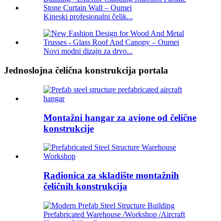
Kineski profesionalni čelik...
Novi modni dizajn za drvo...
Jednoslojna čelična konstrukcija portala
Montažni hangar za avione od čelične
konstrukcije
Radionica za skladište montažnih
čeličnih konstrukcija