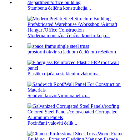
Stambena čelična konstrukcija...
Moderna montažna čelična konstrukcija...
prostorni okvir sa jednom čeličnom rešetkom
Plastika ojačana staklenim vlaknima...
Sendvič krovni/zidni panel za...
Pocinčani valoviti čelik...