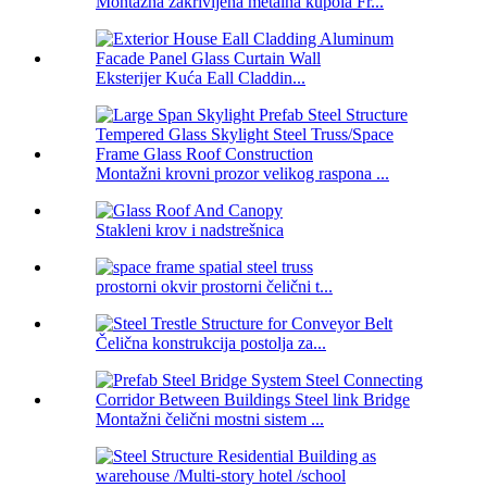
Montažna zakrivljena metalna kupola Fr...
Eksterijer Kuća Eall Claddin...
Montažni krovni prozor velikog raspona ...
Stakleni krov i nadstrešnica
prostorni okvir prostorni čelični t...
Čelična konstrukcija postolja za...
Montažni čelični mostni sistem ...