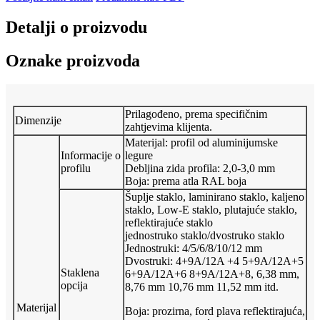
Detalji o proizvodu
Oznake proizvoda
Prilagođeno, prema specifičnim
Dimenzije
zahtjevima klijenta.
Materijal: profil od aluminijumske
Informacije o
legure
profilu
Debljina zida profila: 2,0-3,0 mm
Boja: prema atla RAL boja
Šuplje staklo, laminirano staklo, kaljeno
staklo, Low-E staklo, plutajuće staklo,
reflektirajuće staklo
jednostruko staklo/dvostruko staklo
Jednostruki: 4/5/6/8/10/12 mm
Dvostruki: 4+9A/12A +4 5+9A/12A+5
Staklena
6+9A/12A+6 8+9A/12A+8, 6,38 mm,
opcija
8,76 mm 10,76 mm 11,52 mm itd.
Materijal
Boja: prozirna, ford plava reflektirajuća,