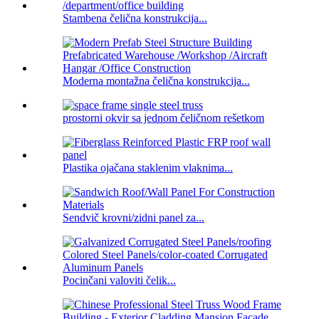
Stambena čelična konstrukcija...
Moderna montažna čelična konstrukcija...
prostorni okvir sa jednom čeličnom rešetkom
Plastika ojačana staklenim vlaknima...
Sendvič krovni/zidni panel za...
Pocinčani valoviti čelik...