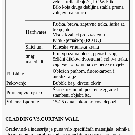
zelena reflektirajuća, LOW-E.itd.
Bilo koja druga debljina stakla prema
zahtjevima kupca.
Ručka, brava, zaptivna traka, šarka za
trenje, itd.
Hardwares
Visok kvalitet proizveden u
Kini/Njemačkoj (ROTO)
Silicijum
Kineska vrhunska grana
Protivpožarna ploča, pjenasti štap,
drugi
čelični dijelovi.dvostrana ljepljiva traka,
materijali
zaptivači otporni na vremenske uvjete
Obložen prahom, fluorokarbon i
Finishing
anodiziranje
Pakovanje
Bubble bag+drveni okvir
Škole, restorani, poslovne zgrade i
Primjenjivo mjesto
stambeni objekti itd.
Vrijeme isporuke
15-25 dana nakon prijema depozita
CLADDING VS.CURTAIN WALL
Građevinska industrija je puna vrlo specifičnih materijala, tehnika
i terminologije, posebno kada se upuštate u specijalizovanije