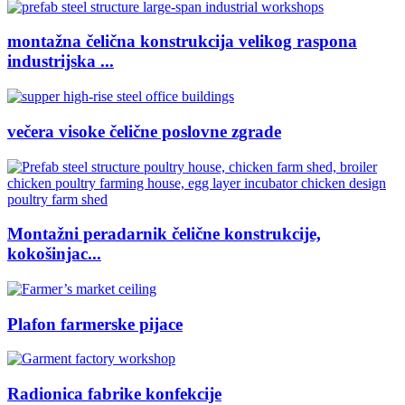
montažna čelična konstrukcija velikog raspona
industrijska ...
večera visoke čelične poslovne zgrade
Montažni peradarnik čelične konstrukcije,
kokošinjac...
Plafon farmerske pijace
Radionica fabrike konfekcije