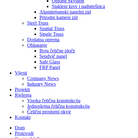
Oblong Skylight
Stakleni krov i nadstrešnica
Aluminijumski panelni zid
Prirodni kameni zid
Steel Truss
Spatial Truss
Single Truss
Dodatna oprema
Oblaganje
Boja čelične ploče
Sendvič panel
Safe Glass
FRP Panel
Vijesti
Company News
Industry News
Projekti
Rješenja
Visoka čelična konstrukcija
Jednoslojna čelična konstrukcija
Čelični prostorni okvir
Kontakt
Dom
Proizvodi