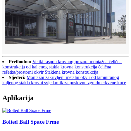
Prethodno:
Veliki raspon krovnog prozora montažna čelična
konstrukcija od kaljenog stakla krovna konstrukcija čelična
rešetka/prostorni okvir Staklena krovna konstrukcija
Sljedeći:
Montažni zakrivljeni metalni okvir od laminiranog
kaljenog stakla krovni svjetlarnik za poslovnu zgradu crkvene kuće
Aplikacija
Bolted Ball Space Frme