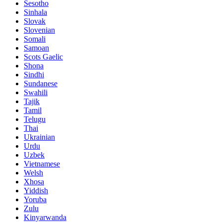
Sesotho
Sinhala
Slovak
Slovenian
Somali
Samoan
Scots Gaelic
Shona
Sindhi
Sundanese
Swahili
Tajik
Tamil
Telugu
Thai
Ukrainian
Urdu
Uzbek
Vietnamese
Welsh
Xhosa
Yiddish
Yoruba
Zulu
Kinyarwanda