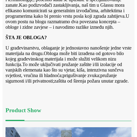
zanate.Kao podizvođači zastakljivanja, naš tim u Glassu mora
efikasno komunicirati sa generalnim izvođačima, arhitektima i
programerima kako bi prenio vrstu posla koji zgrada zahtijeva.U
ovom postu na blogu razmatramo dva povezana koncepta –
obloge i zidne zavjese – i navodimo razlike između njih.
ŠTA JE OBLOGA?
U građevinarstvu, oblaganje je jednostavno nanošenje jedne vrste
materijala na drugu.Obloga može biti izrađena od gotovo bilo
kojeg građevinskog materijala i može služiti velikom nizu
funkcija.To može uključivati ​​pružanje zaštite i/ili izolacije od
vanjskih elemenata kao što su vjetar, kiša, intenzivna sunčeva
svjetlost, vrućina ili hladnoća;prigušivanje zvuka;pružanje
sigurnosti i/ili privatnosti;zaštita od širenja požara unutar zgrade.
Product Show