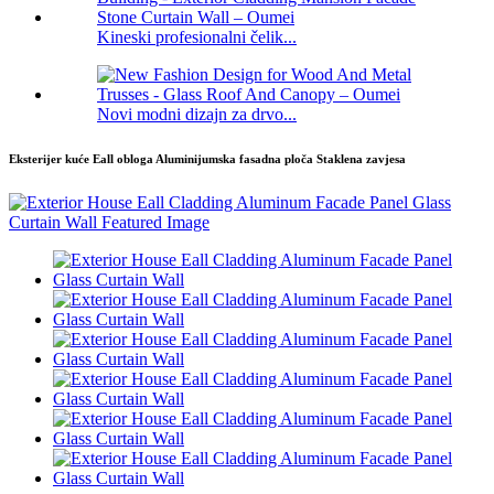
Kineski profesionalni čelik...
Novi modni dizajn za drvo...
Eksterijer kuće Eall obloga Aluminijumska fasadna ploča Staklena zavjesa