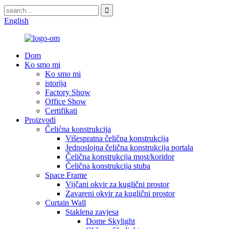
English
Dom
Ko smo mi
Ko smo mi
istorija
Factory Show
Office Show
Certifikati
Proizvodi
Čelićna konstrukcija
Višespratna čelična konstrukcija
Jednoslojna čelična konstrukcija portala
Čelična konstrukcija most/koridor
Čelična konstrukcija stuba
Space Frame
Vijčani okvir za kuglični prostor
Zavareni okvir za kuglični prostor
Curtain Wall
Staklena zavjesa
Dome Skylight