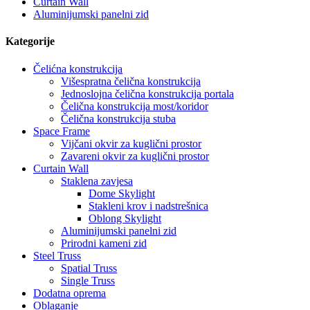
Curtain Wall
Aluminijumski panelni zid
Kategorije
Čelićna konstrukcija
Višespratna čelična konstrukcija
Jednoslojna čelična konstrukcija portala
Čelična konstrukcija most/koridor
Čelična konstrukcija stuba
Space Frame
Vijčani okvir za kuglični prostor
Zavareni okvir za kuglični prostor
Curtain Wall
Staklena zavjesa
Dome Skylight
Stakleni krov i nadstrešnica
Oblong Skylight
Aluminijumski panelni zid
Prirodni kameni zid
Steel Truss
Spatial Truss
Single Truss
Dodatna oprema
Oblaganje