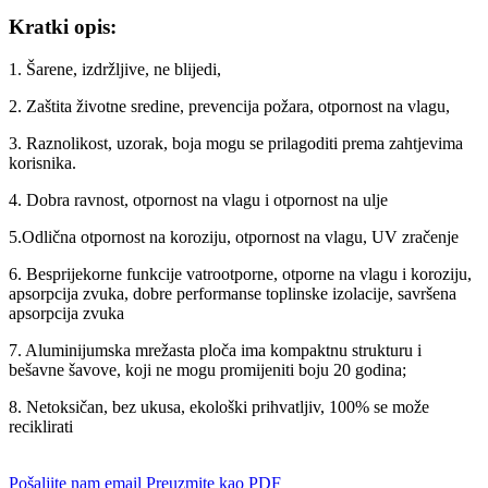
Kratki opis:
1. Šarene, izdržljive, ne blijedi,
2. Zaštita životne sredine, prevencija požara, otpornost na vlagu,
3. Raznolikost, uzorak, boja mogu se prilagoditi prema zahtjevima
korisnika.
4. Dobra ravnost, otpornost na vlagu i otpornost na ulje
5.Odlična otpornost na koroziju, otpornost na vlagu, UV zračenje
6. Besprijekorne funkcije vatrootporne, otporne na vlagu i koroziju,
apsorpcija zvuka, dobre performanse toplinske izolacije, savršena
apsorpcija zvuka
7. Aluminijumska mrežasta ploča ima kompaktnu strukturu i
bešavne šavove, koji ne mogu promijeniti boju 20 godina;
8. Netoksičan, bez ukusa, ekološki prihvatljiv, 100% se može
reciklirati
Pošaljite nam email
Preuzmite kao PDF