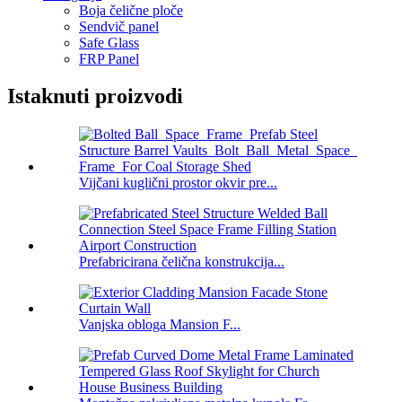
Boja čelične ploče
Sendvič panel
Safe Glass
FRP Panel
Istaknuti proizvodi
Vijčani kuglični prostor okvir pre...
Prefabricirana čelična konstrukcija...
Vanjska obloga Mansion F...